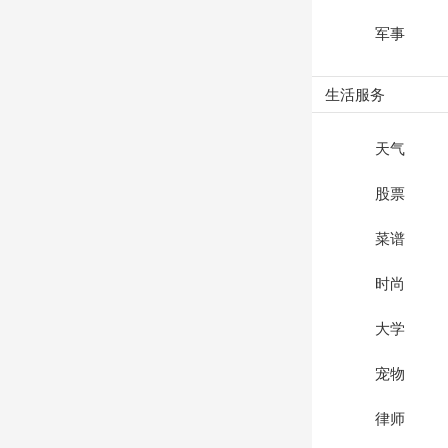
军事
生活服务
天气
股票
菜谱
时尚
大学
宠物
律师