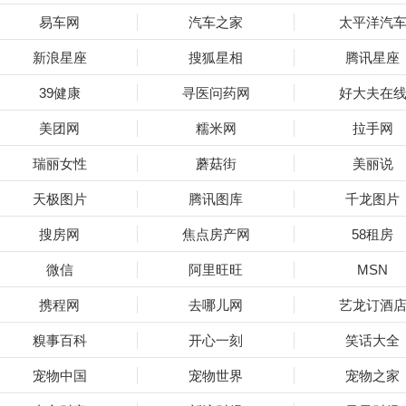
易车网
汽车之家
太平洋汽
新浪星座
搜狐星相
腾讯星座
39健康
寻医问药网
好大夫在
美团网
糯米网
拉手网
瑞丽女性
蘑菇街
美丽说
天极图片
腾讯图库
千龙图片
搜房网
焦点房产网
58租房
微信
阿里旺旺
MSN
携程网
去哪儿网
艺龙订酒
糗事百科
开心一刻
笑话大全
宠物中国
宠物世界
宠物之家