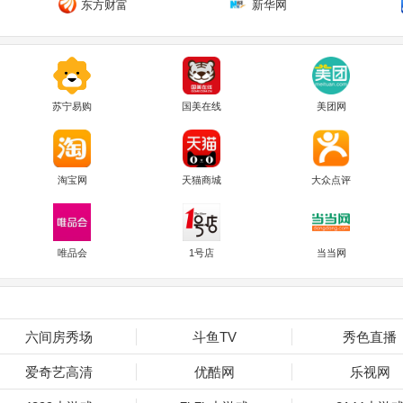
东方财富
新华网
苏宁易购
国美在线
美团网
淘宝网
天猫商城
大众点评
唯品会
1号店
当当网
六间房秀场
斗鱼TV
秀色直播
爱奇艺高清
优酷网
乐视网