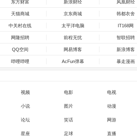
东方财富
新浪财经
凤凰财经
天猫商城
京东商城
韩都衣舍
中关村在线
太平洋电脑
IT168网
网隆招聘
前程无忧
智联招聘
QQ空间
网易博客
新浪博客
哔哩哔哩
AcFun弹幕
暴走漫画
视频
电影
电视
小说
图片
动漫
论坛
笑话
网游
星座
足球
直播