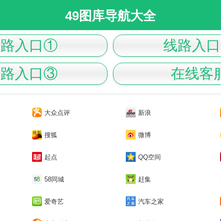
49图库导航大全
线路入口①
线路入口
线路入口③
在线客
大众点评
新浪
搜狐
微博
起点
QQ空间
58同城
赶集
爱奇艺
汽车之家