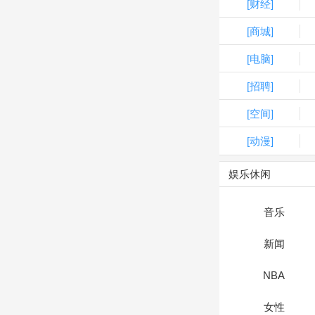
[财经]
[商城]
[电脑]
[招聘]
[空间]
[动漫]
娱乐休闲
音乐
新闻
NBA
女性