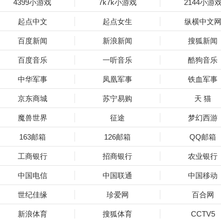
4399小游戏
7k7k小游戏
2144小游
起点中文
起点女生
纵横中文
百度新闻
新浪新闻
搜狐新闻
百度音乐
一听音乐
酷狗音乐
中华军事
凤凰军事
铁血军事
京东商城
苏宁易购
天 猫
魔兽世界
征途
梦幻西游
163邮箱
126邮箱
QQ邮箱
工商银行
招商银行
农业银行
中国电信
中国联通
中国移动
世纪佳缘
珍爱网
百合网
新浪体育
搜狐体育
CCTV5