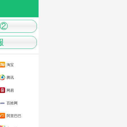
②
服
淘宝
腾讯
网易
百姓网
阿里巴巴