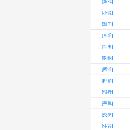
[游戏]
[小说]
[新闻]
[音乐]
[军事]
[购物]
[网游]
[邮箱]
[银行]
[手机]
[交友]
[体育]