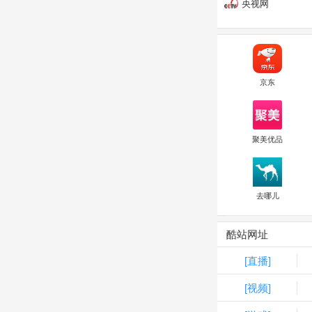
央视网
京东
聚美优品
去哪儿
酷站网址
[直播]
[视频]