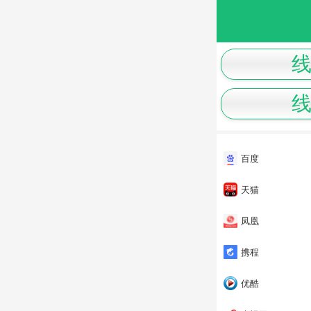
百度
天猫
凤凰
携程
优酷