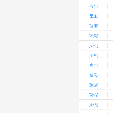
[汽车]
[星座]
[健康]
[团购]
[女性]
[图片]
[房产]
[聊天]
[旅游]
[笑话]
[宠物]